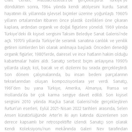
Craft Center, Massachusettes’de gerçekleştirdi. Türkiye'ye
döndükten sonra, 1964 yılında kendi atölyesini kurdu. Sanat
hayatının ilk yıllarında işlevsel biçimler üzerine yoğunlaştı. 1960'lı
yılların ortalarından itibaren önce plastik özellikleri öne çıkaran
kaplara, ardından organik ve doğal figürlere yöneldi. 1969 yılında
Türkiye’deki ilk kişisel sergisini Taksim Belediye Sanat Galerisi’nde
açtı. 1970'li yıllarda Türkiye’de seramik sanatına canlılık ve yenilik
getiren isimlerden biri olarak anılmaya başladı. Önceden denediği
organik figürler, 1980'lerde, dairesel ve ince hatların hakim olduğu
kabartmalar halini aldı. Sanatçı serbest biçim anlayışına 1990'lı
yıllarda ulaştı; kol, bacak ve el dizilerini bu sırada gerçekleştirdi.
Son dönem çalışmalarında, bu insan bedeni parçalarının
tekrarlarından oluşan kompozisyonlara yer verdi. Sanatçı,
1961’den bu yana Türkiye, Amerika, Almanya, Fransa ve
Hollanda’da bir çok karma sergiye davet edildi. Son kişisel
sergisini 2010 yılında Maçka Sanat Galerisi’nde gerçekleştiren
Furtun’un eserleri, Eylül 2021-Nisan 2022 tarihleri arasında, Selen
Ansen küratörlüğünde Arter’in iki ayrı katında düzenlenen son
derece kapsamlı bir retrospektifte izlendi. Sanatçı son olarak
Kendi Koleksiyonu’nun mekânında Galeri Nev tarafından