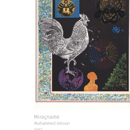
Miraçname
Muhammed Arkoun