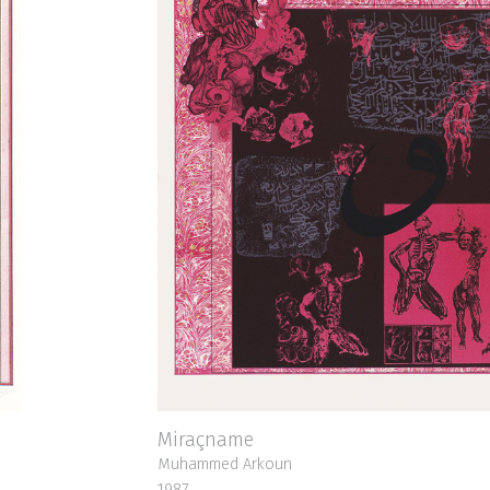
Miraçname
Muhammed Arkoun
1987