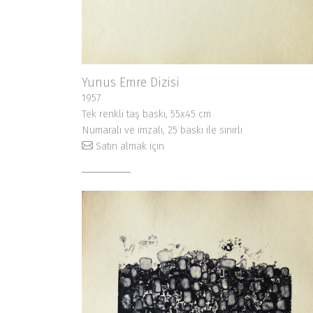
Yunus Emre Dizisi
1957
Tek renkli taş baskı, 55x45 cm
Numaralı ve imzalı, 25 baskı ile sınırlı
Satın almak için