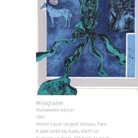
Miraçname
Muhammed Arkoun
1987
Michel Cassé Litografi Atölyesi, Paris
8 adet renkli taş baskı, 65x55 cm