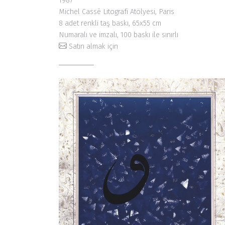
1987
Michel Cassé Litografi Atölyesi, Paris
8 adet renkli taş baskı, 65x55 cm
Numaralı ve imzalı, 100 baskı ile sınırlı
Satın almak için