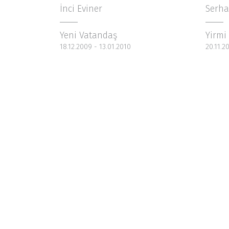
İnci Eviner
Serha
Yeni Vatandaş
Yirmi 
18.12.2009 - 13.01.2010
20.11.2