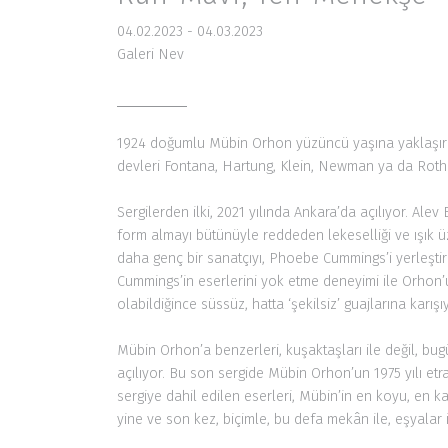
04.02.2023 - 04.03.2023
Galeri Nev
1924 doğumlu Mübin Orhon yüzüncü yaşına yaklaşırke
devleri Fontana, Hartung, Klein, Newman ya da Rothk
Sergilerden ilki, 2021 yılında Ankara’da açılıyor. Ale
form almayı bütünüyle reddeden lekeselliği ve ışık üzeri
daha genç bir sanatçıyı, Phoebe Cummings’i yerleştir
Cummings’in eserlerini yok etme deneyimi ile Orhon’
olabildiğince süssüz, hatta ‘şekilsiz’ guajlarına karı
Mübin Orhon’a benzerleri, kuşaktaşları ile değil, bu
açılıyor. Bu son sergide Mübin Orhon’un 1975 yılı etra
sergiye dahil edilen eserleri, Mübin’in en koyu, en k
yine ve son kez, biçimle, bu defa mekân ile, eşyalar 