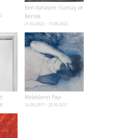
Ben Aynayım: Gümüş ve
22
Berrak
21.04.2022 - 11.06.2022
t
Meleklerin Payı
18
14.09.2017 - 25.10.2017