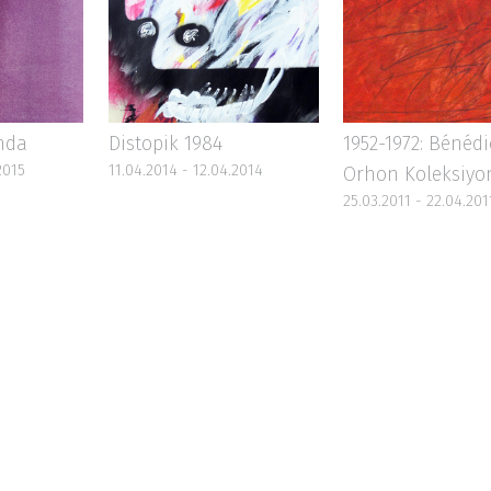
nda
Distopik 1984
1952-1972: Bénédi
2015
11.04.2014 - 12.04.2014
Orhon Koleksiyo
25.03.2011 - 22.04.201