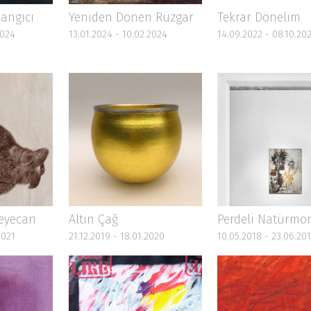
angıcı
Yeniden Dönen Rüzgar
Tekrar Dönelim
2024
13.01.2024 - 10.02.2024
14.09.2022 - 08.10.20
eyecan
Altın Çağ
Perdeli Natürmor
2021
21.12.2019 - 18.01.2020
10.05.2018 - 23.06.20