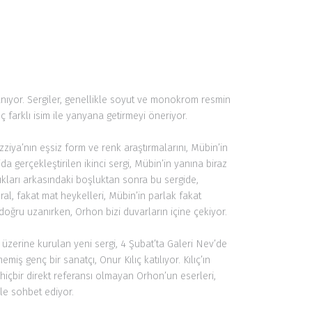
ıyor. Sergiler, genellikle soyut ve monokrom resmin
farklı isim ile yanyana getirmeyi öneriyor.
zziya’nın eşsiz form ve renk araştırmalarını, Mübin’in
’da gerçekleştirilen ikinci sergi, Mübin’in yanına biraz
ıkları arkasındaki boşluktan sonra bu sergide,
l, fakat mat heykelleri, Mübin’in parlak fakat
 doğru uzanırken, Orhon bizi duvarların içine çekiyor.
üzerine kurulan yeni sergi, 4 Şubat’ta Galeri Nev’de
ş genç bir sanatçı, Onur Kılıç katılıyor. Kılıç’ın
hiçbir direkt referansı olmayan Orhon’un eserleri,
ile sohbet ediyor.