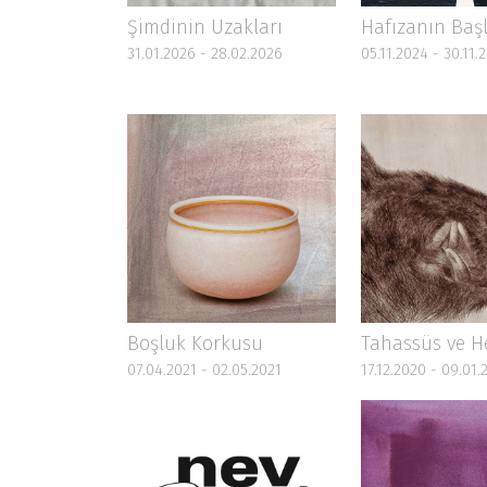
Şimdinin Uzakları
Hafızanın Başl
31.01.2026 - 28.02.2026
05.11.2024 - 30.11.
Boşluk Korkusu
Tahassüs ve H
07.04.2021 - 02.05.2021
17.12.2020 - 09.01.