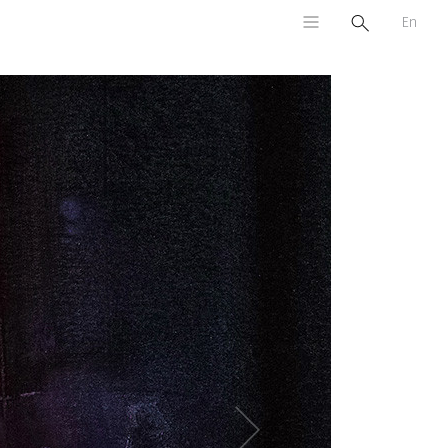
En
Sonraki