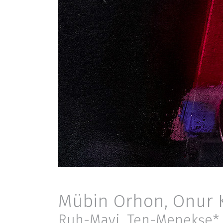
Mübin Orhon
,
Onur K
Ruh-Mavi, Ten-Menekşe*