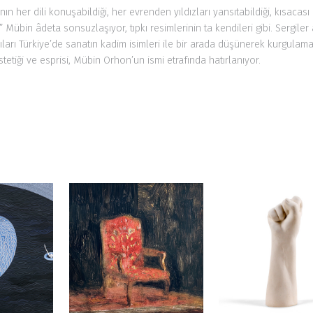
 her dili konuşabildiği, her evrenden yıldızları yansıtabildiği, kısacası
” Mübin âdeta sonsuzlaşıyor, tıpkı resimlerinin ta kendileri gibi. Sergil
ıları Türkiye’de sanatın kadim isimleri ile bir arada düşünerek kurgulama 
etiği ve esprisi, Mübin Orhon’un ismi etrafında hatırlanıyor.