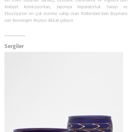
bin eseri bulunan sanatçı, özellikle Danimarka ve İngiltere’deki
Kraliyet Koleksiyonları, Japonya İmparatorluk Sarayı ve
Ebüzziya’nın en çok eserine sahip olan Rotterdam’daki Boymans
van Beuningen Müzesi dikkat çekiyor.
Sergiler