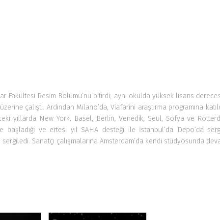
r Fakültesi Resim Bölümü’nü bitirdi
;
aynı okulda yüksek lisans dereces
i üzerine
çalıştı
. Ardından Milan
o’da
, Viafarini araştırma programına katıl
ki yıllarda New York, Basel, Berlin, Venedik, Seul, Sofya ve Rotte
’te
başladığı
ve ertesi yıl SAHA desteği ile İstanbul’da Depo’da serg
e
sergiledi
. Sanatçı çalışmalarına Amsterdam’da kendi stüdyosunda dev