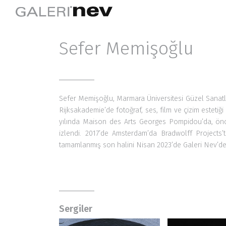
Sefer Memişoğlu
Sefer Memişoğlu, Marmara Üniversitesi Güzel Sanatla
Rijksakademie’
de f
otoğraf, ses, film ve çizim estetiğ
yılında Maison des Arts Georges Pompidou’da, önce
izlendi. 2017’de
Amsterdam’da
Bradwolff Projects
tamamlanmış son halini
Nisan 2023’de Galeri Nev’d
Sergiler