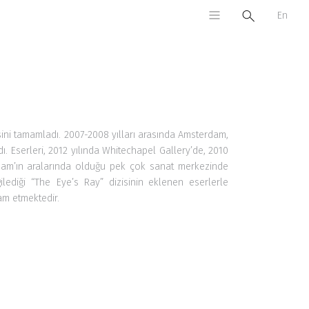
En
ini tamamladı. 2007-2008 yılları arasında
Amsterdam,
dı. Eserleri, 2012 yılında Whitechapel Gallery’de, 2010
rdam’ın aralarında olduğu pek çok sanat merkezinde
ile
diği
“The Eye’s Ray” dizisini
n
eklenen eserlerle
am etmektedir.