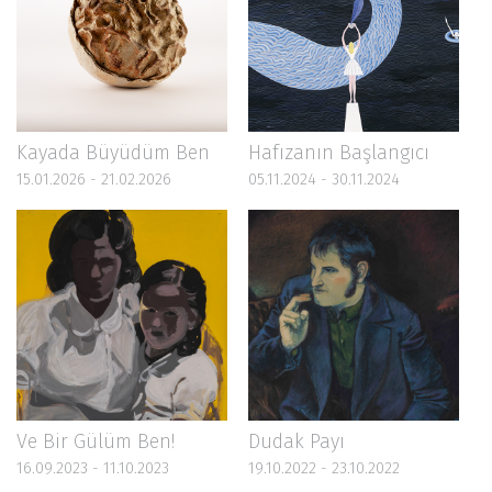
Kayada Büyüdüm Ben
Hafızanın Başlangıcı
15.01.2026 - 21.02.2026
05.11.2024 - 30.11.2024
Ve Bir Gülüm Ben!
Dudak Payı
16.09.2023 - 11.10.2023
19.10.2022 - 23.10.2022