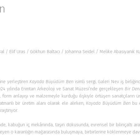
al / Elif Uras /
Gökhun Baltacı
/ Johanna Seidel /
Melike Abasıyanık Ku
zine yerleştiren
Kayada Büyüdüm Ben
isimli sergi, Galeri Nev iş birliğ
2024 yılında Erimtan Arkeoloji ve Sanat Müzesi’nde gerçekleşen
Bir Den
, form anlayışı ve malzemeyle kurduğu ilişkiyle örtüşen sanatçıların ü
atmanlı bir üretim alanı olarak ele alırken,
Kayada Büyüdüm Ben
bu e
raştırıyor.
nde, kabuğun iç mekânında, taşın dokusunda, evrensel bir bilinçaltı ara
yüleyen o karanlığın mağarasında buluşmaya, birbirlerine köklenmeye dav
, suluboya, fotoğraf ve yerleştirme ile besleyen ve bu malzemelerin biri
arı bir araya getiriyor. Deniz Aktaş, Ece Bal, Gökhun Baltacı, İlhan Be
erlerini bir araya getiren seçki, İlhan Berk’in daktilosundan dökülen