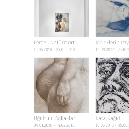
Perdeli Natürmort
Meleklerin Pay
10.05.2018 - 23.06.2018
14.09.2017 - 25.10.
Uğultulu Sokaklar
Kafa Kağıdı
09.01.2015 - 14.02.2015
10.05.2013 - 05.08