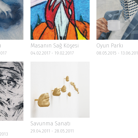
ı
Masanın Sağ Köşesi
Oyun Parkı
2017
04.02.2017 - 19.02.2017
08.05.2015 - 13.06.20
Savunma Sanatı
29.04.2011 - 28.05.2011
.2013