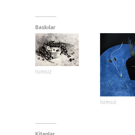
Baskılar
İsimsiz
İsimsiz
Kitaplar