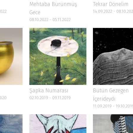
Şapka Numarası
Bütün Gezegen
2020
02.10.2019 - 09.11.2019
İçerideydi
11.09.2019 - 19.10.201