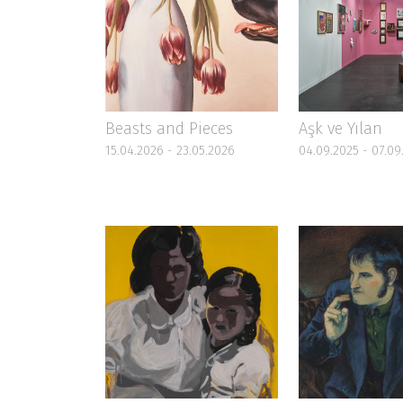
Beasts and Pieces
Aşk ve Yılan
15.04.2026 - 23.05.2026
04.09.2025 - 07.09
Ve Bir Gülüm Ben!
Dudak Payı
16.09.2023 - 11.10.2023
19.10.2022 - 23.10.