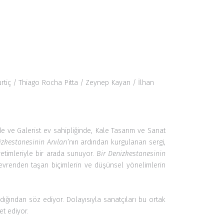
rtiç
/ Thiago Rocha Pitta / Zeynep Kayan / İlhan
inde ve Galerist ev sahipliğinde, Kale Tasarım ve Sanat
izkestanesinin Anıları
’nın ardından kurgulanan sergi,
retimleriyle bir arada sunuyor.
Bir
Denizkestanesinin
vrenden taşan biçimlerin ve düşünsel yönelimlerin
dığından söz ediyor. Dolayısıyla sanatçıları bu ortak
et ediyor.
nden diğerine sürekli tercümeler yapan Abasıyanık ile,
rk, Zeynep Kayan, Thiago Rocha Pitta, Anıl Saldıran,
 mısralarla, Abasıyanık’ın bir başka kutsalına, yani