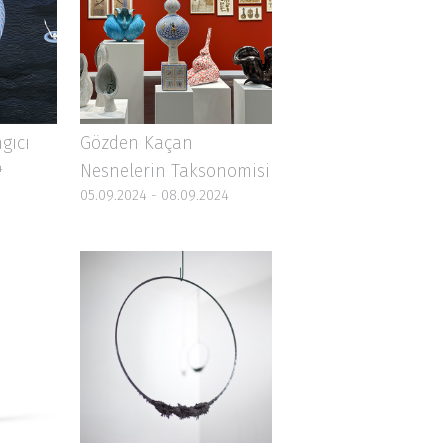
gıcı
Gözden Kaçan
4
Nesnelerin Taksonomisi
05.09.2024 - 08.09.2024
O!
22
19.03.2022 - 19.04.2022