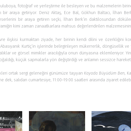
ramiğin kimi zaman zanaatkarlara mahsus değerlendirilen malzemesinin zen
vre ilişkisi kurmaktan ziyade, her birinin kendi dilini ve özerkliğini
Abasıyanık Kurtiç’in işlerinde belirginleşen mükerrerlik, döngüsellik ve 
balıklar ve görsel mimikler aracılığıyla onun dünyasına eklemleniyor. Y
çoğaldığı, küçük sapmalarla yön değiştirdiği ve anlamın sessizce hareket e
ükleri ortak sergi geleneğini günümüze taşıyan
Kayada Büyüdüm Ben
, K
e dek, salıdan cumartesiye, 11:00–19:00 saatleri arasında ziyaret edilebil