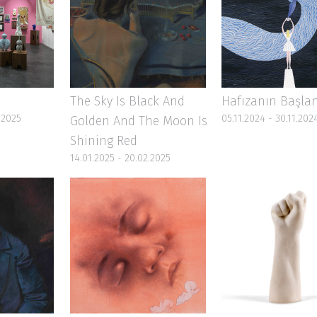
The Sky Is Black And
Hafızanın Başlan
.2025
05.11.2024 - 30.11.202
Golden And The Moon Is
Shining Red
14.01.2025 - 20.02.2025
Mehtaba Bürünmüş
Tekrar Dönelim
2022
14.09.2022 - 08.10.20
Gece
08.10.2022 - 05.11.2022