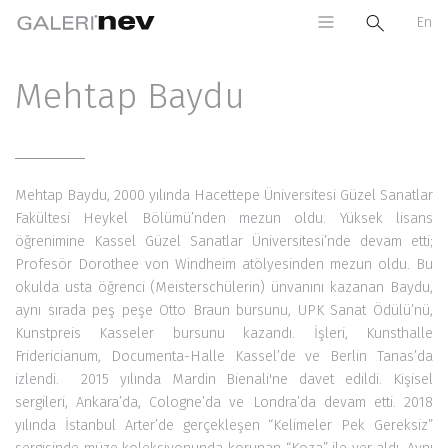
En
Mehtap Baydu
Mehtap Baydu, 2000 yılında Hacettepe Üniversitesi Güzel Sanatlar
Fakültesi Heykel Bölümü’nden mezun oldu. Yüksek lisans
öğrenimine Kassel Güzel Sanatlar Üniversitesi’nde devam etti;
Profesör Dorothee von Windheim atölyesinden mezun oldu. Bu
okulda usta öğrenci (Meisterschülerin) ünvanını kazanan Baydu,
aynı sırada peş peşe Otto Braun bursunu, UPK Sanat Ödülü’nü,
Kunstpreis Kasseler bursunu kazandı. İşleri, Kunsthalle
Fridericianum, Documenta-Halle Kassel’de ve Berlin Tanas’da
izlendi. 2015 yılında Mardin Bienali'ne davet edildi. Kişisel
sergileri, Ankara’da, Cologne’da ve Londra’da devam etti. 2018
yılında İstanbul Arter’de gerçekleşen “Kelimeler Pek Gereksiz”