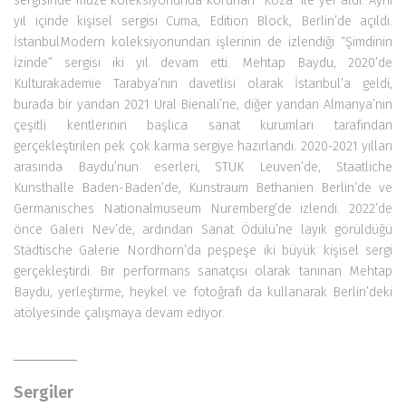
sergisinde müze koleksiyonunda korunan “Koza” ile yer aldı. Aynı
yıl içinde kişisel sergisi Cuma, Edition Block, Berlin’de açıldı.
İstanbulModern koleksiyonundan işlerinin de izlendiği “Şimdinin
İzinde” sergisi iki yıl devam etti. Mehtap Baydu, 2020’de
Kulturakademie Tarabya’nın davetlisi olarak İstanbul’a geldi,
burada bir yandan 2021 Ural Bienali’ne, diğer yandan Almanya’nın
çeşitli kentlerinin başlıca sanat kurumları tarafından
gerçekleştirilen pek çok karma sergiye hazırlandı. 2020-2021 yılları
arasında Baydu’nun eserleri, STUK Leuven’de, Staatliche
Kunsthalle Baden-Baden’de, Kunstraum Bethanien Berlin’de ve
Germanisches Nationalmuseum Nuremberg’de izlendi. 2022’de
önce Galeri Nev’de, ardından Sanat Ödülü’ne layık görüldüğü
Städtische Galerie Nordhorn’da peşpeşe iki büyük kişisel sergi
gerçekleştirdi. Bir performans sanatçısı olarak tanınan Mehtap
Baydu, yerleştirme, heykel ve fotoğrafı da kullanarak Berlin’deki
atölyesinde çalışmaya devam ediyor.
Sergiler