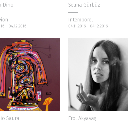
n Dino
Selma Gürbüz
vion
Intemporel
016 - 04.12.2016
04.11.2016 - 04.12.2016
io Saura
Erol Akyavaş