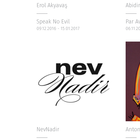
Erol Akyavaş
Abidi
Speak No Evil
Par A
09.12.2016 - 15.01.2017
06.11.2
NevNadir
Anton