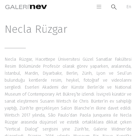
En
Necla Rüzgar
Necla Rüzgar, Hacettepe Üniversitesi Güzel Sanatlar Fakültesi
Resim Bölümünde Profesör olarak görev yaparken, aralarında,
İstanbul, Mardin, Diyarbakır, Berlin, Zürih, Lyon ve Seul’un
bulunduğu kentlerde resim, heykel, fotoğraf ve videolarını
sergiledi. Eserleri Akademi der Künste Berlin’de ve National
Museum of Contemporary Art Bükreş’te izlendi. İsviçreli küratör ve
sanat eleştirmeni Susann Wintsch ile Chris Bünter’in ev sahipliği
yaptığı, Zürih’te gerçekleşen Salon Blanche’ın ilkine davet edildi.
Wintsch 2017 yılında, São Paulo’dan Paola Junqueira ile Necla
Rüzgar arasında düşünsel ve estetik ortaklıklara dikkat çeken
“Vertical Dialog” sergisini yine Zürih’te, Galerie Widmer’de