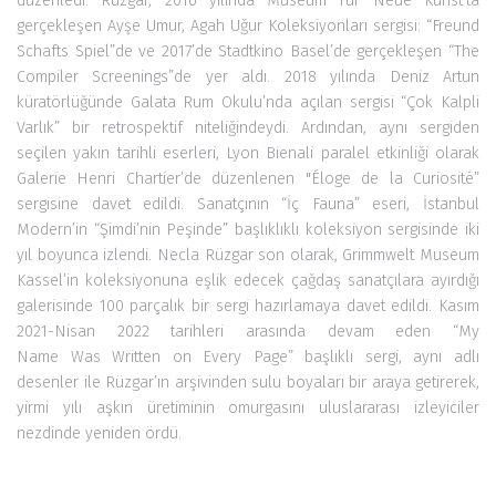
düzenledi. Rüzgar, 2016 yılında Museum Für Neue Kunst’ta
gerçekleşen Ayşe Umur, Agah Uğur Koleksiyonları sergisi: “Freund
Schafts Spiel”de ve 2017’de Stadtkino Basel’de gerçekleşen “The
Compiler Screenings”de yer aldı. 2018 yılında Deniz Artun
küratörlüğünde Galata Rum Okulu’nda açılan sergisi “Çok Kalpli
Varlık” bir retrospektif niteliğindeydi. Ardından, aynı sergiden
seçilen yakın tarihli eserleri, Lyon Bienali paralel etkinliği olarak
Galerie Henri Chartier’de düzenlenen "Éloge de la Curiosité”
sergisine davet edildi. Sanatçının “İç Fauna” eseri, İstanbul
Modern’in “Şimdi’nin Peşinde” başlıklıklı koleksiyon sergisinde iki
yıl boyunca izlendi. Necla Rüzgar son olarak, Grimmwelt Museum
Kassel’in koleksiyonuna eşlik edecek çağdaş sanatçılara ayırdığı
galerisinde 100 parçalık bir sergi hazırlamaya davet edildi. Kasım
2021-Nisan 2022 tarihleri arasında devam eden “My
Name Was Written on Every Page” başlıklı sergi, aynı adlı
desenler ile Rüzgar’ın arşivinden sulu boyaları bir araya getirerek,
yirmi yılı aşkın üretiminin omurgasını uluslararası izleyiciler
nezdinde yeniden ördü.